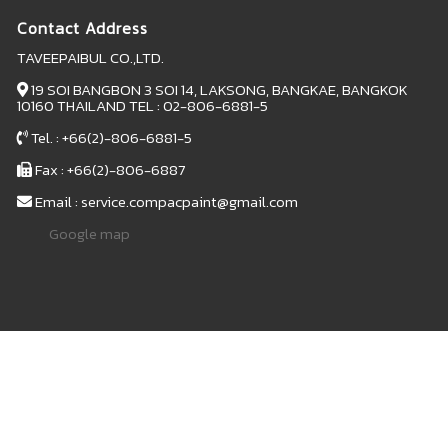
Contact Address
TAVEEPAIBUL CO.,LTD.
19 SOI BANGBON 3 SOI 14, LAKSONG, BANGKAE, BANGKOK
10160 THAILAND TEL : 02-806-6881-5
Tel. : +66(2)-806-6881-5
Fax : +66(2)-806-6887
Email : service.compacpaint@gmail.com
Google map